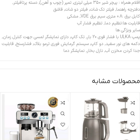
اقلام همراه : پیچر شیر ۳۵۰ میلی لیتری, تمپر (چوب و آهن), دسته پرتافیلتر,
دفترچه راهنما, فیلتر تک شات, فیلتر دو شات, قاشق
کابل برق :0.8 متری, سیم برق VDE, مشکی
قابلیت ها:تنظیم دما, تنظیم فشار آب
سایر ویژگی ها
پمپ ULKA با فشار قوی 20 بار, تک کاپ, دارای نمایشگر لمسی جهت کنترل زمان,
دکمه های نور سفید, دو کاپ, سیستم گرمایش فوری ترمو بلاک, فشارسنج, قابلیت
جدا کردن مخزن آب, نازل بخار, نمایشگر دما
محصولات مشابه