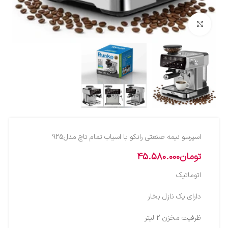
بزرگنمایی تصویر
اسپرسو نيمه صنعتي رانکو با اسياب تمام تاچ مدل925
تومان
45.580.000
اتوماتيك
دارای يک نازل بخار
ظرفيت مخزن 2 لیتر