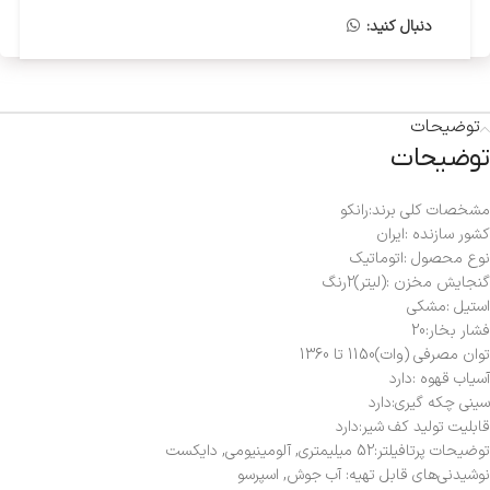
دنبال کنید:
توضیحات
توضیحات
مشخصات کلی برند:رانکو
کشور سازنده :ایران
نوع محصول :اتوماتیک
گنجایش مخزن :(لیتر)2رنگ
استیل :مشکی
فشار بخار:20
توان مصرفی (وات)1150 تا 1360
آسیاب قهوه :دارد
سینی چکه گیري:دارد
قابلیت تولید کف شیر:دارد
توضیحات پرتافیلتر:52 میلیمتری, آلومینیومی, دایکست
نوشیدنی‌های قابل تهیه: آب جوش, اسپرسو