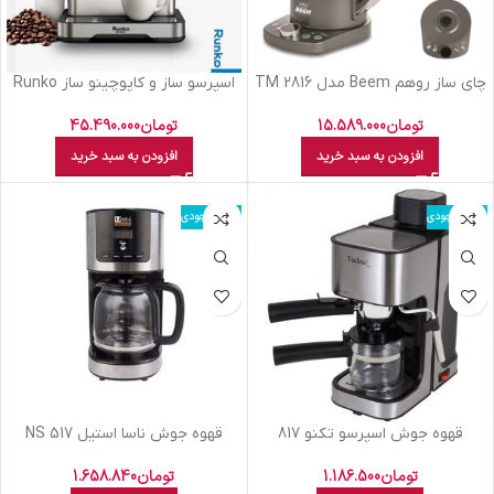
چای ساز روهم Beem مدل 2816 TM
اسپرسو ساز و کاپوچینو ساز Runko
رانکو مدل RK-EM920
تومان
15.589.000
تومان
45.490.000
افزودن به سبد خرید
افزودن به سبد خرید
اتمام موجودی
اتمام موجودی
قهوه جوش اسپرسو تکنو 817
قهوه جوش ناسا استيل NS 517
تومان
1.186.500
تومان
1.658.840