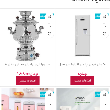
اتمام موجودی
اتمام موجودی
يخچال فريزر پايين اکولوکس مدل
سماورگازي برادران صيفي مدل 8
ELC7NAN XW سفید
شايسته 8 ليتري
تومان
0
تومان
1.808.000
اطلاعات بیشتر
اطلاعات بیشتر
اتمام موجودی
اتمام موجودی