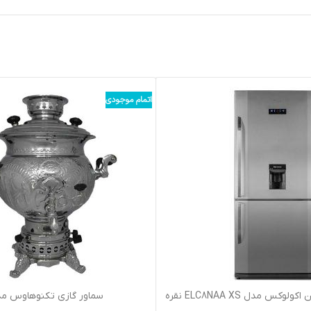
اتمام موجودی
يخچال فريزر پايين اکولوکس مدل ELC8NAA XS نقره
سماور گازي تکنوهاوس مدل 
ای