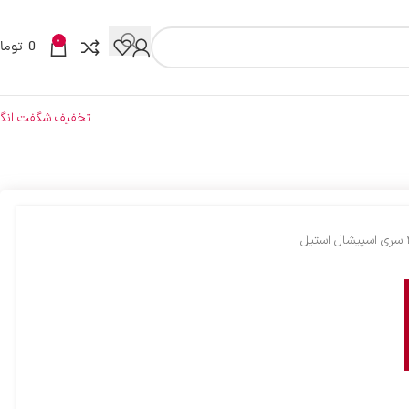
0
0
توما
تخفیف شگفت انگی