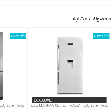
محصولات مشابه
اتمام موجودی
اتمام موجودی
يخچال فريزر پايين اکولوکس مدل ELC8NAA XE سفید
چرمی