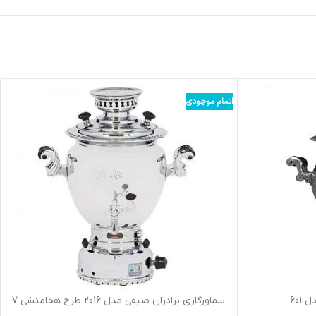
اتمام موجودی
601
سماورگازي برادران صيفي مدل 2016 طرح هخامنشي 7
ليتري