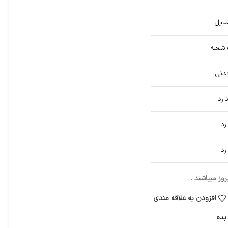
تیل
ه
دنی
ارد
رد
رد
ز میباشند .
افزودن به علاقه مندی
بده