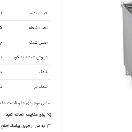
جنس بدنه
اس
تعداد شعله
۵ شعل
جنس شبکه
چ
درپوش شيشه نشکن
ند
فندک
دا
فندک فر
دا
تمامی موجودی ها و قیمت ها برو
برای مقایسه اضافه کنید
به من از طریق پیامک اطلاع 