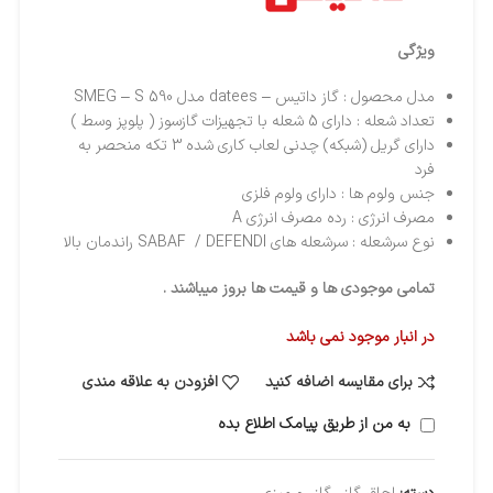
ویژگی
مدل محصول : گاز داتیس – datees مدل 590 SMEG – S
تعداد شعله : دارای 5 شعله با تجهیزات گازسوز ( پلوپز وسط )
دارای گریل (شبکه) چدنی لعاب کاری شده 3 تکه منحصر به
فرد
جنس ولوم ها : دارای ولوم فلزی
مصرف انرژی : رده مصرف انرژی A
نوع سرشعله : سرشعله های SABAF / DEFENDI راندمان بالا
تمامی موجودی ها و قیمت ها بروز میباشند .
در انبار موجود نمی باشد
برای مقایسه اضافه کنید
افزودن به علاقه مندی
به من از طریق پیامک اطلاع بده