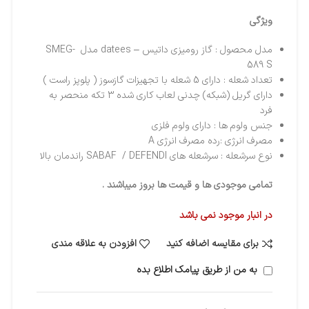
ویژگی
مدل محصول : گاز رومیزی داتیس – datees مدل SMEG-
589 S
تعداد شعله : دارای 5 شعله با تجهیزات گازسوز ( پلوپز راست )
دارای گریل (شبکه) چدنی لعاب کاری شده 3 تکه منحصر به
فرد
جنس ولوم ها : دارای ولوم فلزی
مصرف انرژی :رده مصرف انرژی A
نوع سرشعله : سرشعله های SABAF / DEFENDI راندمان بالا
تمامی موجودی ها و قیمت ها بروز میباشند .
در انبار موجود نمی باشد
برای مقایسه اضافه کنید
افزودن به علاقه مندی
به من از طریق پیامک اطلاع بده