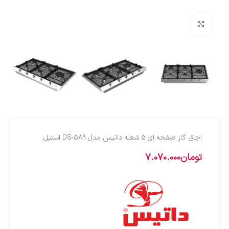
بزرگنمایی تصویر
اجاق گاز صفحه ای 5 شعله داتیس مدل DS-589 استیل
تومان
7.070.000