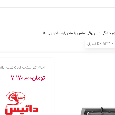
زم خانگی
لوازم برقی
تماس با ما
درباره ما
حراجی ها
اجاق گاز صفحه ای 5 شعله داتیس مدل DS-533LED استیل
تومان
7.170.000