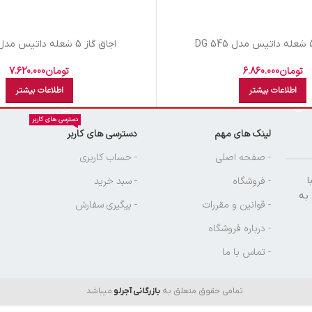
اجاق گاز 5 شعله داتیس مدل DG-567
تومان
6.860.000
تومان
7.620.000
اطلاعات بیشتر
اطلاعات بیشتر
دسترسی های کاربر
لینک های مهم
دسترسی های کاربر
ن
- صفحه اصلی
- حساب کاربری
ا
- فروشگاه
- سبد خرید
 به
- قوانین و مقررات
- پیگیری سفارش
- درباره فروشگاه
- تماس با ما
تمامی حقوق متعلق به
بازرگانی آجرلو
میباشد