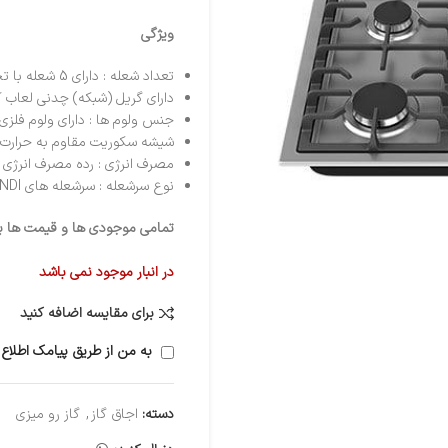
ویژگی
تعداد شعله : دارای 5 شعله با تجهیزات گازسوز ( پلوپز وسط )
دارای گریل (شبکه) چدنی لعاب کاری شده 3 تکه
جنس ولوم ها : دارای ولوم فلزی
شیشه سکوریت مقاوم به حرارت 
مصرف انرژی : رده مصرف انرژی A
نوع سرشعله : سرشعله های SABAF / DEFENDI راندمان بالا
تمامی موجودی ها و قیمت ها برو
در انبار موجود نمی باشد
برای مقایسه اضافه کنید
به من از طریق پیامک اطلاع 
دسته:
اجاق گاز
,
گاز رو میزی