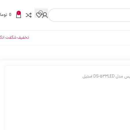
0
0
توما
تخفیف شگفت انگی