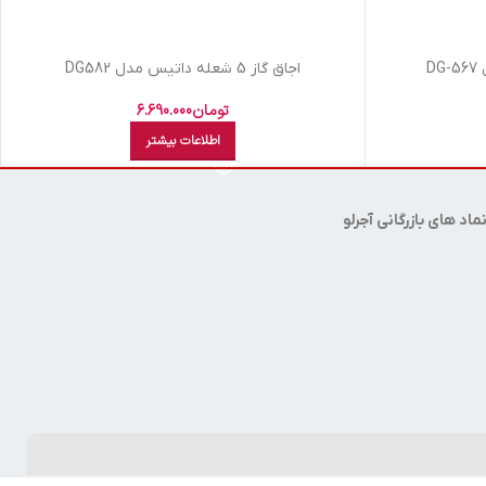
اجاق گاز 5 شعله داتیس مدل DG582
تومان
6.690.000
اطلاعات بیشتر
ماد های بازرگانی آجرلو