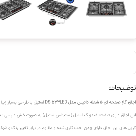
توضیحات
اجاق گاز صفحه ای 5 شعله داتیس مدل DS-533LED استیل
با طراحی بسیار زیبا 
این اجاق دارای صفحه ضدزنگ استیل (استینلس استیل) به صورت خش دار می باشد ک
گریل های این اجاق دارای چدن لعاب کاری شده و مقاوم در برابر تغییر رنگ و ش