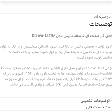
توضیحات
توضیحات
اجاق گاز صفحه ای 5 شعله داتیس مدل DG-593 ULTRA
گروه تولیدی صنعتی داتیس با بکارگیری نیروی انسانی متخصص و با اتکا به توان
تولید داخلی محصول با شیشه سکوریت و ابزار خورده سفید و با ضخامت 8
میلیمتر تولید نموده است.
چدن استفاده شده در این مدل دارای طراحی اختصاصی و منحصر به فرد است که
قابلیت شستشو دارد توان سرشعله ها به ترتیب پلوپز: پلوپز 3.54 کیلو وات ،بزرگ:
2.57 کیلو وات ،متوسط:1.6 کیلو وات ،کوچک:85. کیلو وات است. اجاق مجهز به
سیم فندک ساباف ایتالیا، بوبین شیر orkli اسپانیا و ولوم باکالیت می باشد.
توضیحات تکمیلی
مشخصات فنی