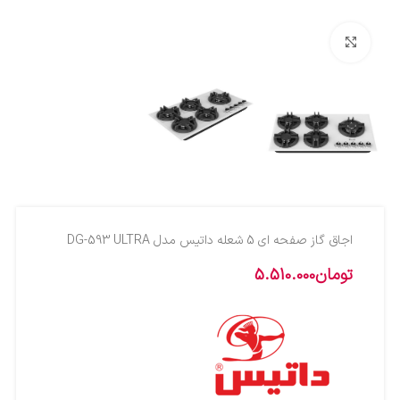
بزرگنمایی تصویر
اجاق گاز صفحه ای 5 شعله داتیس مدل DG-593 ULTRA
تومان
5.510.000