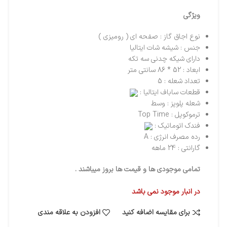
ویژگی
نوع اجاق گاز : صفحه ای ( رومیزی )
جنس : شیشه شات ایتالیا
دارای شیکه چدنی سه تکه
ابعاد : 52 * 86
سانتی متر
تعداد شعله : 5
قطعات ساباف ایتالیا :
شعله پلوپز : وسط
ترموکوپل : Top Time
فندک اتوماتیک :
رده مصرف انرژی : A
گارانتی : 24 ماهه
تمامی موجودی ها و قیمت ها بروز میباشند .
در انبار موجود نمی باشد
برای مقایسه اضافه کنید
افزودن به علاقه مندی