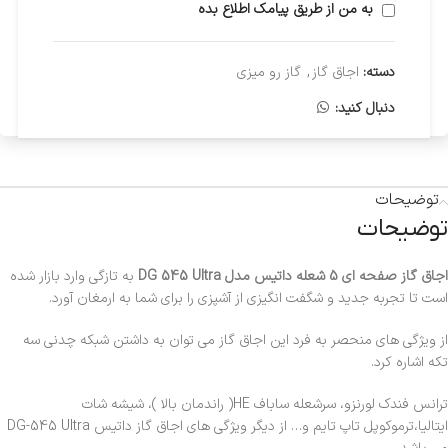
به من از طریق پیامک اطلاع بده
دسته:
اجاق گاز
,
گاز رو میزی
دنبال کنید:
توضیحات
توضیحات
اجاق گاز صفحه ای 5 شعله داتیس مدل DG 545 Ultra
به تازگی وارد بازار شده
است تا تجربه جدید و شگفت انگیزی از آشپزی را برای شما به ارمغان آورد.
از ویژگی های منحصر به فرد این اجاق گاز می توان به داشتن شبکه چدنی سه
تکه اشاره کرد.
ترانس فندک لورنزو، سرشعله ساباف HE( راندمان بالا )، شیشه شات
ایتالیا،ترموکوپل تاپ تایم و… از دیگر ویژگی های اجاق گاز داتیس DG-545 Ultra