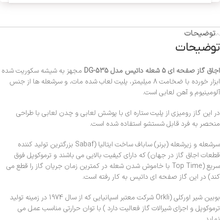
توضیحات
توضیحات
اجاق گاز صفحه ای 5 شعله داتیس مدل DG-535
مجهز به شیشه سکوریت شده
ابزار خورده با ضخامت 8 میلیمتر، پلیت لعاب شده مات، و سرشعله ها از جنس
آلومینیوم و آهن لعابی است.
در این گاز رومیزی از پلیت ستاره ای با پوشش لعابی و چدن لعابی با طراحی
منحصر به فرد قابل شستشو استفاده شده است.
سرشعله و زیرشعله (برنر) ساباف ساخت ایتالیا (Sabaf بزرگترین تولید کننده
قطعات اجاق گاز در جهان) که دارای کیفیت بالایی می باشند و ترموکوپل فوق
سریع (Top Time با خاموش شدن شعله در کمترین زمان جریان گاز را قطع می
کند) در این گاز صفحه ای داتیس به کار رفته است.
بوبین شیر اورکلی (Orkli شرکت معتبر اسپانیایی که از سال 1974 در زمینه تولید
ترموکوپل و اجزای شیرالات گاز فعالیت دارد ) با توان حرارتی مناسب عمل می
نماید.