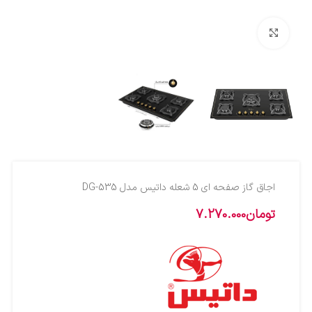
بزرگنمایی تصویر
اجاق گاز صفحه ای 5 شعله داتیس مدل DG-535
تومان
7.270.000