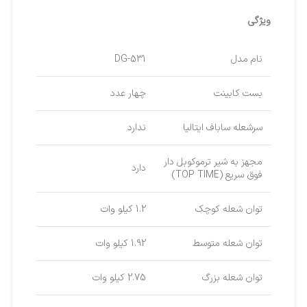
ویژگی
نام مدل
DG-531
بست کابینت
چهار عدد
سرشعله ساباف ایتالیا
ندارد
مجهز به شیر ترموکوبل دار
دارد
فوق سریع (TOP TIME)
توان شعله کوچک
1.2 کیلو وات
توان شعله متوسط
1.92 کیلو وات
توان شعله بزرگ
2.75 کیلو وات