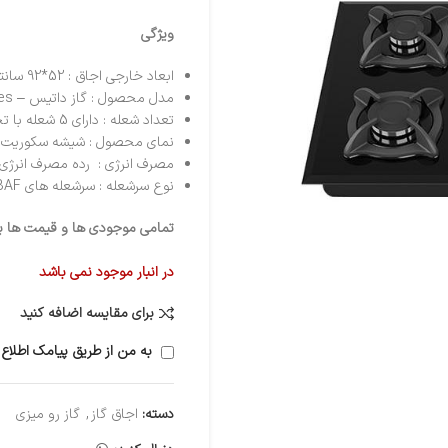
ویژگی
ابعاد خارجی اجاق : 52*92 سانتیمتر
مدل محصول : گاز داتیس – datees مدل 512 مشکی
تعداد شعله : دارای 5 شعله با تجهیزات گازسوز ( پلوپز وسط )
نمای محصول : شیشه سکوریت مقا
مصرف انرژی : رده مصرف انرژی A
نوع سرشعله : سرشعله های SABAF راندمان بالا (HE)
تمامی موجودی ها و قیمت ها برو
در انبار موجود نمی باشد
برای مقایسه اضافه کنید
به من از طریق پیامک اطلاع 
دسته:
اجاق گاز
,
گاز رو میزی