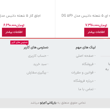
دل DG 546
اجاق گاز 5 شعله داتیس مدل DG582
تومان
7.370.000
تومان
6.690.000
اطلاعات بیشتر
اطلاعات بیشتر
دسترسی های کاربر
لینک های مهم
دسترسی های کاربر
ن
- صفحه اصلی
- حساب کاربری
ا
- فروشگاه
- سبد خرید
 به
- قوانین و مقررات
- پیگیری سفارش
- درباره فروشگاه
- تماس با ما
تمامی حقوق متعلق به
بازرگانی آجرلو
میباشد