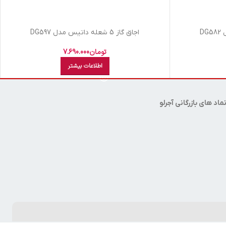
اجاق گاز 5 شعله داتیس مدل DG597
تومان
7.690.000
اطلاعات بیشتر
ماد های بازرگانی آجرلو