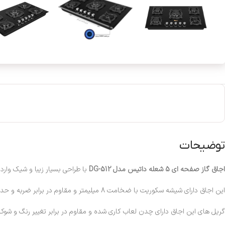
توضیحات
اجاق گاز صفحه ای 5 شعله داتیس مدل DG-512
با طراحی بسیار زیبا و شیک وارد 
این اجاق دارای شیشه سکوریت با ضخامت 8 میلیمتر و مقاوم در برابر ضربه و حداکثر حرارت می باشد تا هیچگونه آسیبی به آن نبیند.
گریل های این اجاق دارای چدن لعاب کاری شده و مقاوم در برابر تغییر رنگ و ش