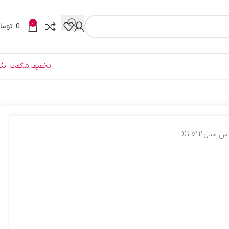
0
0
توما
تخفیف شگفت انگی