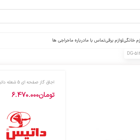
زم خانگی
لوازم برقی
تماس با ما
درباره ما
حراجی ها
اجاق گاز صفحه ای 5 شعله داتیس مدل DG-512
تومان
6.470.000