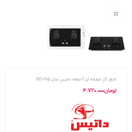
بزرگنمایی تصویر
اجاق گاز صفحه ای 2 شعله داتیس مدل DG-285
تومان
4.720.000