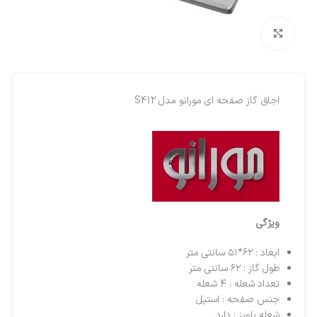
بزرگنمایی تصویر
اجاق گاز صفحه ای مورانو مدل S412
ویژگی
ابعاد :
۶۲*۵۱ سانتی متر
طول گاز :
۶۲ سانتی متر
تعداد شعله :
۴ شعله
جنس صفحه :
استیل
شعله پلوپز :
دارد