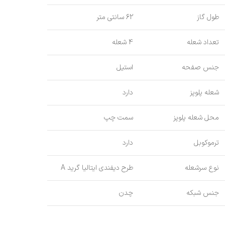
طول گاز
62 سانتی متر
تعداد شعله
4 شعله
جنس صفحه
استیل
شعله پلوپز
دارد
محل شعله پلوپز
سمت چپ
ترموکوبل
دارد
نوع سرشعله
طرح دیفندی ایتالیا گرید A
جنس شبکه
چدن