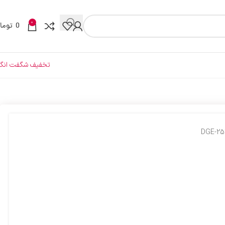
0
0
توما
تخفیف شگفت انگی