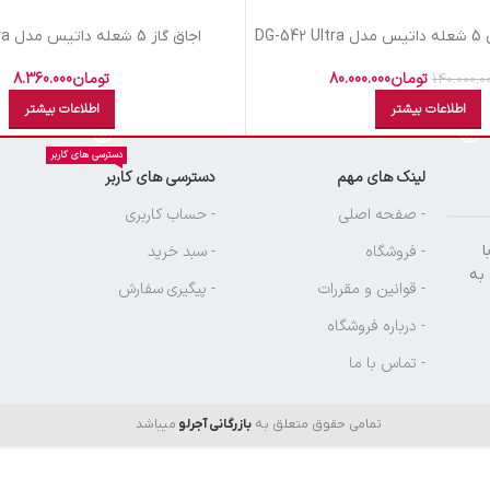
DG-
اجاق گاز 5 شعله داتیس مدل DG 567 Ultra
تومان
80.000.000
تومان
8.360.000
140.000.0
اطلاعات بیشتر
اطلاعات بیشتر
دسترسی های کاربر
لینک های مهم
دسترسی های کاربر
ن
- صفحه اصلی
- حساب کاربری
ا
- فروشگاه
- سبد خرید
 به
- قوانین و مقررات
- پیگیری سفارش
- درباره فروشگاه
- تماس با ما
تمامی حقوق متعلق به
بازرگانی آجرلو
میباشد