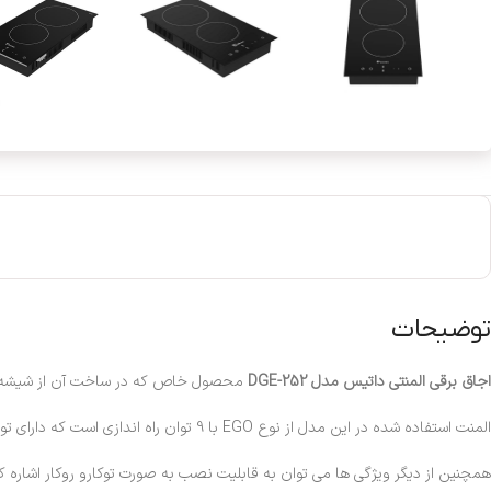
توضیحات
اجاق برقی المنتی داتیس مدل DGE-252
محصول خاص که در ساخت آن از شیشه س
المنت استفاده شده در این مدل از نوع EGO با 9 توان راه اندازی است که دارای توان حرارتی 2800 وات که مجهز به قفل ایمنی کودک است.
همچنین از دیگر ویژگی ها می توان به قابلیت نصب به صورت توکارو روکار اشاره کر