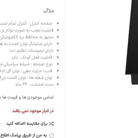
ویژگی
صفحه کنترل : کنترل تمام لمس
قابلیت نصب به صورت توکار و ر
مجهز به محافظ برد الکترونیکی
دارای نمایشگر توان المنت به هم
دارای ترموستات تنظیم دما
قابلیت قفل کودک : دارد
نوع صفحه : شیشه سرامیکی شات 
قدرت حرارت دهی : توان کل اجاق 2800 و
توان شعله ها : توان المنت بزرگ 1800 وات – توان المنت کوچک 1000 
مدت ضمانت : 24 ماه
تمامی موجودی ها و قیمت ها برو
در انبار موجود نمی باشد
برای مقایسه اضافه کنید
به من از طریق پیامک اطلاع 