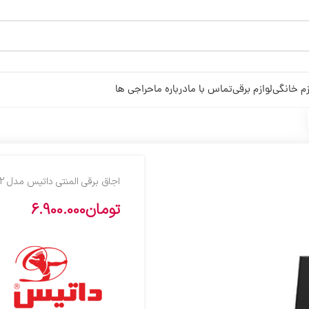
زم خانگی
لوازم برقی
تماس با ما
درباره ما
حراجی ها
اجاق برقی المنتی داتیس مدل DGE-252
تومان
6.900.000