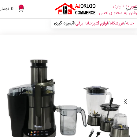
عبور به ناوبری
0
منو
0
تومان
رفتن به محتوای اصلی
خانه
فروشگاه
لوازم آشپزخانه برقی
آبمیوه گیری