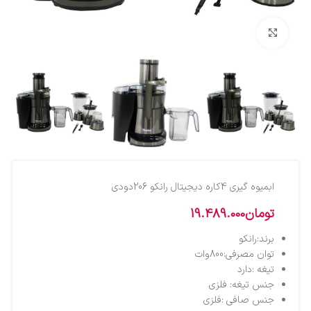
بزرگنمایی تصویر
ابميوه گيري 4کاره ديجيتال رانکو 206دودي
تومان
19.489.000
برند:رانکو
توان مصرفی:800وات
تیغه :دارد
جنس تیغه: فلزی
جنس صافی :فلزی