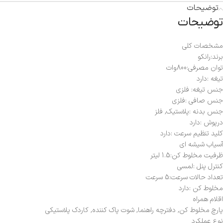
توضیحات
توضیحات
مشخصات کلی
برند:رانکو
توان مصرفی:800وات
تیغه :دارد
جنس تیغه: فلزی
جنس صافی :فلزی
جنس بدنه :پلاستیک, فلز
درپوش :دارد
کلید تنظیم سرعت :دارد
آسیاب شیشه ای
ظرفیت مخلوط کن:1.5 لیتر
کنترل پنل :لمسی
تعداد حالات سرعت:5 سرعت
مخلوط کن :دارد
اقلام همراه
پارچ مخلوط کن, دفترچه راهنما, شوت پاک کننده, کاردک پلاستیکی
نوع عملکرد