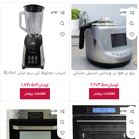
اتمام موجودی
اتمام موجودی
پلو پز هوا پز ويداس استيل مشکي
اسياب مخلوط کن بيم مدل BL1802
VIR 5862
تومان
1.871.506
تومان
2.203.500
اطلاعات بیشتر
اطلاعات بیشتر
اتمام موجودی
اتمام موجودی