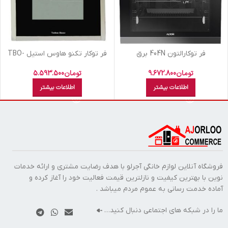
فر توکارالتون 404N برق
فر توکار تکنو هاوس استيل TBO-
E45 S
تومان
9.672.800
تومان
5.593.500
اطلاعات بیشتر
اطلاعات بیشتر
فروشگاه آنلاین لوازم خانگی آجرلو با هدف رضایت مشتری و ارائه خدمات
نوین با بهترین کیفیت و نازلترین قیمت فعالیت خود را آغاز کرده و
آماده خدمت رسانی به عموم مردم میباشد .
ما را در شبکه های اجتماعی دنبال کنید…