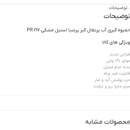
توضیحات
توضیحات
ابميوه گيري آب پرتقال گير پرشيا استيل مشکي PR 217
ویژگی های کالا
طراحی جدید
موتور 120 واتی
بدنه تمام استیل
قابلیت ضد چکه
درب پوشش گرد و غبار
سری مجزا :ریز و درشت
محصولات مشابه