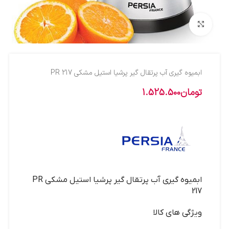
بزرگنمایی تصویر
ابميوه گيري آب پرتقال گير پرشيا استيل مشکي PR 217
تومان
1.525.500
ابميوه گيري آب پرتقال گير پرشيا استيل مشکي PR
217
ویژگی های کالا