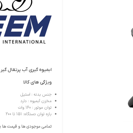
ابميوه گيري آب پرتقال گير بيم اس
ویژگی های کالا
جنس بدنه : استیل
مخزن آبمیوه : دارد
توان موتور : 160 وات
بازه توان دستگاه: 151 تا 200
تمامی موجودی ها و قیمت ها برو