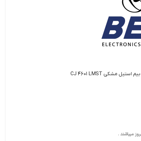
تيل مشکي CJ 4601 LMST
ز میباشند .