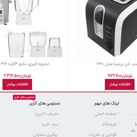
ر نان پرشيا مدل 630
ابميوه گيري تکنو 4کاره 312 ديجيتال
تومان
779.700
تومان
2.316.500
اطلاعات بیشتر
اطلاعات بیشتر
دسترسی های کاربر
لینک های مهم
دسترسی های کاربر
ن
- صفحه اصلی
- حساب کاربری
ا
- فروشگاه
- سبد خرید
 به
- قوانین و مقررات
- پیگیری سفارش