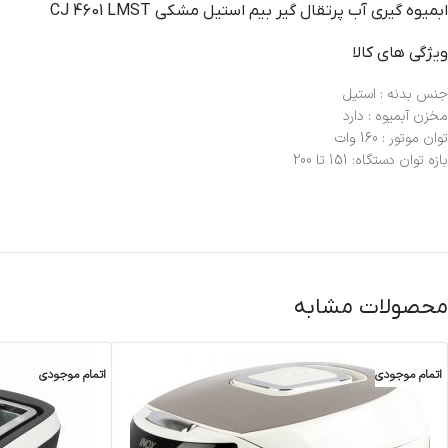
ابميوه گيري آب پرتقال گير بيم استيل مشکي CJ 4601 LMST
ویژگی های کالا
جنس بدنه : استیل
مخزن آبمیوه : دارد
توان موتور : 160 وات
بازه توان دستگاه: 151 تا 200
محصولات مشابه
اتمام موجودی
اتمام موجودی