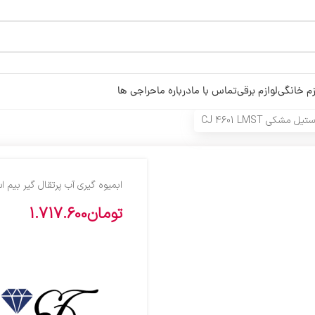
زم خانگی
لوازم برقی
تماس با ما
درباره ما
حراجی ها
شکي CJ 4601 LMST
ابميوه گيري آب پرتقال گير بيم استيل مش
تومان
1.717.600