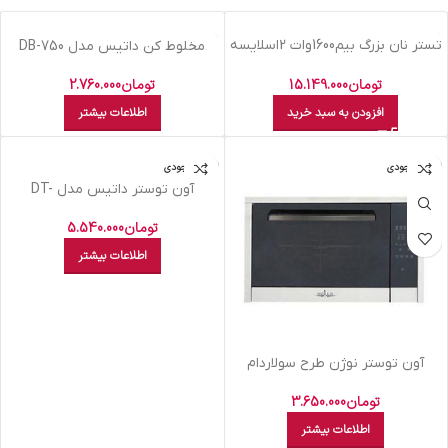
اتمام موجودی
تستر نان بزرگ بيم1600وات 2اسلايسه
مخلوط کن داتیس مدل DB-750
اسانسوردار استيل BT1505
تومان
2.760.000
تومان
15.149.000
اطلاعات بیشتر
افزودن به سبد خرید
اتمام موجودی
اتمام موجودی
آون توستر داتیس مدل DT-
812Classic
تومان
5.540.000
اطلاعات بیشتر
آون توستر نوژن طرح سولاردام
تومان
3.650.000
اطلاعات بیشتر