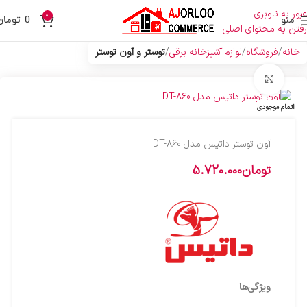
عبور به ناوبری
0
منو
0
تومان
رفتن به محتوای اصلی
خانه
فروشگاه
لوازم آشپزخانه برقی
توستر و آون توستر
بزرگنمایی تصویر
اتمام موجودی
آون توستر داتیس مدل DT-860
تومان
5.720.000
ویژگی‌ها