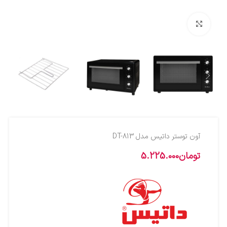
بزرگنمایی تصویر
آون توستر داتیس مدل DT-813
تومان
5.225.000