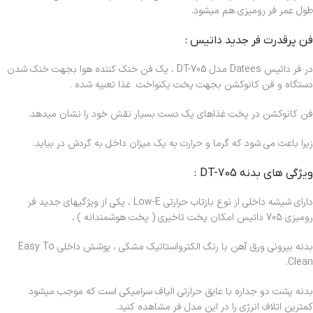
طول عمر فر رومیزی هم میشود.
فن پرقدرت فر جدید داتیس :
در فر داتیس Datees مدل DT-705 ، یک فن خنک کننده هوا بجهت خنک شدن
دستگاه و فن کانوکشن بجهت پخت یکنواخت غذا تعبیه شده .
فن کانوکشن در پخت غذاهای یک دست بسیار نقش خود را نشان میدهد.
زیرا باعث می شود که گرما و حرارت به یک میزان داخل به گردش در بیاید.
ویژگی های بدنه DT-705 :
دارای شیشه داخلی از نوع بازتاب حرارتی Low-E ، یکی از ویژگیهای جدید فر
رومیزی 705 داتیس امکان پخت تاخیری ( پخت هوشمندانه ) ،
بدنه بیرونی ورق آهن با رنگ الکترواستاتیک مشکی ، پوشش داخلی Easy To
Clean.
بدنه پشت دو جداره با عایق حرارتی الیاف سرامیکی است که موجب میشود
کمترین اتلاف انرژی را در این مدل فر مشاهده کنید.