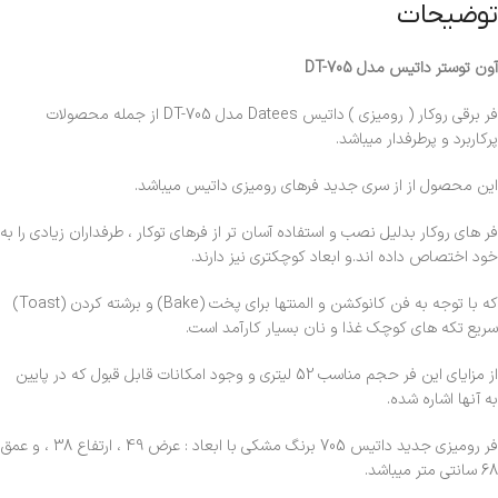
توضیحات
آون توستر داتیس مدل DT-705
فر برقی روکار ( رومیزی ) داتیس Datees مدل DT-705 از جمله محصولات
پرکاربرد و پرطرفدار میباشد.
این محصول از از سری جدید فرهای رومیزی داتیس میباشد.
فر های روکار بدلیل نصب و استفاده آسان تر از فرهای توکار ، طرفداران زیادی را به
خود اختصاص داده اند.و ابعاد کوچکتری نیز دارند.
که با توجه به فن کانوکشن و المنتها برای پخت (Bake) و برشته کردن (Toast)
سریع تکه های کوچک غذا و نان بسیار کارآمد است.
از مزایای این فر حجم مناسب 52 لیتری و وجود امکانات قابل قبول که در پایین
به آنها اشاره شده.
فر رومیزی جدید داتیس 705 برنگ مشکی با ابعاد : عرض 49 ، ارتفاع 38 ، و عمق
68 سانتی متر میباشد.