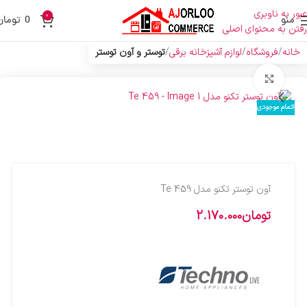
عبور به ناوبری
0
منو
0
تومان
رفتن به محتوای اصلی
خانه
فروشگاه
لوازم آشپزخانه برقی
توستر و آون توستر
بزرگنمایی تصویر
اتمام موجودی
آون توستر تکنو مدل Te 459
تومان
2.170.000