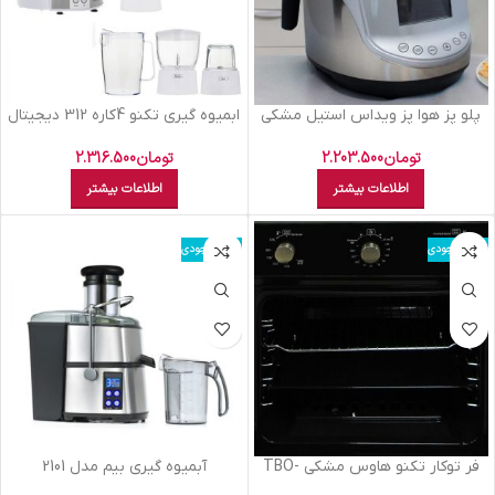
پلو پز هوا پز ويداس استيل مشکي
ابميوه گيري تکنو 4کاره 312 ديجيتال
VIR 5862
تومان
2.316.500
تومان
2.203.500
اطلاعات بیشتر
اطلاعات بیشتر
اتمام موجودی
اتمام موجودی
فر توکار تکنو هاوس مشکي TBO-
آبميوه گيري بيم مدل 2101
EG63B