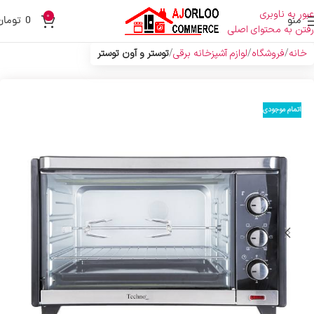
عبور به ناوبری
0
منو
0
تومان
رفتن به محتوای اصلی
خانه
فروشگاه
لوازم آشپزخانه برقی
توستر و آون توستر
اتمام موجودی