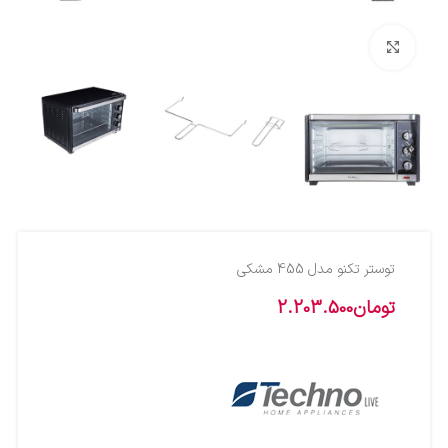
بزرگنمایی تصویر
توستر تکنو مدل 455 مشکي
تومان
2.203.500