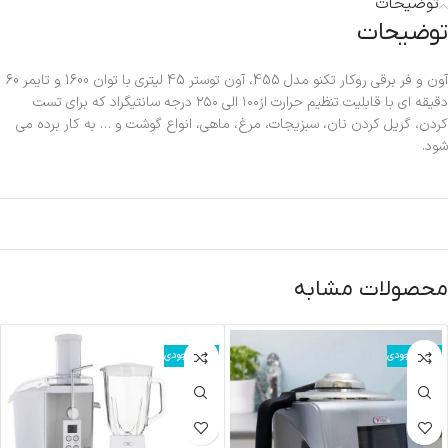
توضیحات
توضیحات
آون و فر برقی روکار تکنو مدل 455، آون توستر 45 لیتری با توان 1600 و تایمر 60
دقیقه ای با قابلیت تنظیم حرارت از۱۰۰ الی ۲۵۰ درجه سانتیگراد که برای تست
کردن، گریل کردن نان، سبزیجات، مرغ، ماهی، انواع گوشت و … به کار برده می
شود.
محصولات مشابه
اتمام موجودی
اتمام موجودی