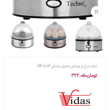
بزرگنمایی تصویر
تخم مرغ پز ويداس استيل مشکي VIR 5013
تومان
322.050