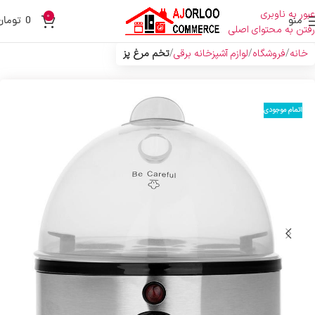
عبور به ناوبری
0
منو
0
تومان
رفتن به محتوای اصلی
خانه
فروشگاه
لوازم آشپزخانه برقی
تخم مرغ پز
اتمام موجودی