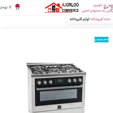
عبور به ناوبری
0
منو
0
تومان
رفتن به محتوای اصلی
خانه
فروشگاه
لوازم آشپزخانه
اتمام موجودی